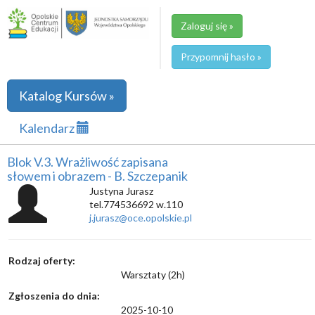
Zaloguj się »
Przypomnij hasło »
Katalog Kursów »
Kalendarz
Blok V.3. Wrażliwość zapisana
słowem i obrazem - B. Szczepanik
Justyna Jurasz
tel.774536692 w.110
j.jurasz@oce.opolskie.pl
Rodzaj oferty:
Warsztaty (2h)
Zgłoszenia do dnia:
2025-10-10