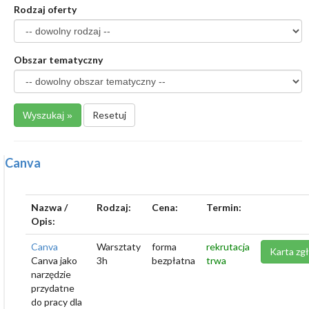
Rodzaj oferty
Obszar tematyczny
Resetuj
Canva
Nazwa /
Rodzaj:
Cena:
Termin:
Opis:
Canva
Warsztaty
forma
rekrutacja
Karta zg
Canva jako
3h
bezpłatna
trwa
narzędzie
przydatne
do pracy dla