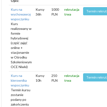
Opis:
Kurs na
Kursy
1000
rekrutacja
Termin rekrut
wychowawcę
36h
PLN
trwa
wypoczynku
Kurs
realizowany w
formie
hybrydowej
(część zajęć
online +
stacjonarnie
w Ośrodku
Szkoleniowym
OCE Niwki)
Kurs na
Kursy
250
rekrutacja
Termin rekrut
kierownika
10h
PLN
trwa
wypoczynku
Termin kursu
zostanie
podany po
zakończeniu