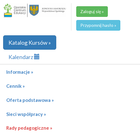
Zaloguj się »
Przypomnij hasło »
Katalog Kursów »
Kalendarz
Informacje »
Cennik »
Oferta podstawowa »
Sieci współpracy »
Rady pedagogiczne »