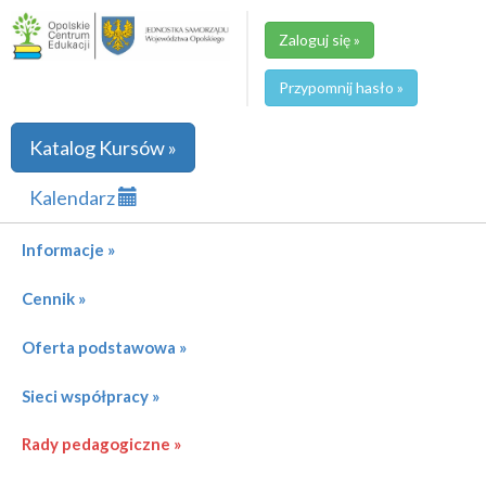
Zaloguj się »
Przypomnij hasło »
Katalog Kursów »
Kalendarz
Informacje »
Cennik »
Oferta podstawowa »
Sieci współpracy »
Rady pedagogiczne »