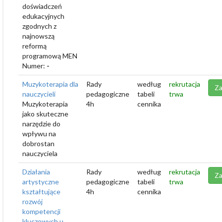
doświadczeń
edukacyjnych
zgodnych z
najnowszą
reformą
programową MEN
Numer:
-
Muzykoterapia dla
Rady
według
rekrutacja
Za
nauczycieli
pedagogiczne
tabeli
trwa
Muzykoterapia
4h
cennika
jako skuteczne
narzędzie do
wpływu na
dobrostan
nauczyciela
Działania
Rady
według
rekrutacja
Za
artystyczne
pedagogiczne
tabeli
trwa
kształtujące
4h
cennika
rozwój
kompetencji
kluczowych u