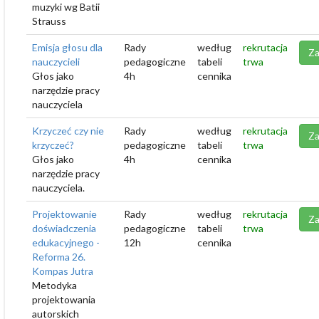
muzyki wg Batii
Strauss
Emisja głosu dla
Rady
według
rekrutacja
Za
nauczycieli
pedagogiczne
tabeli
trwa
Głos jako
4h
cennika
narzędzie pracy
nauczyciela
Krzyczeć czy nie
Rady
według
rekrutacja
Za
krzyczeć?
pedagogiczne
tabeli
trwa
Głos jako
4h
cennika
narzędzie pracy
nauczyciela.
Projektowanie
Rady
według
rekrutacja
Za
doświadczenia
pedagogiczne
tabeli
trwa
edukacyjnego -
12h
cennika
Reforma 26.
Kompas Jutra
Metodyka
projektowania
autorskich