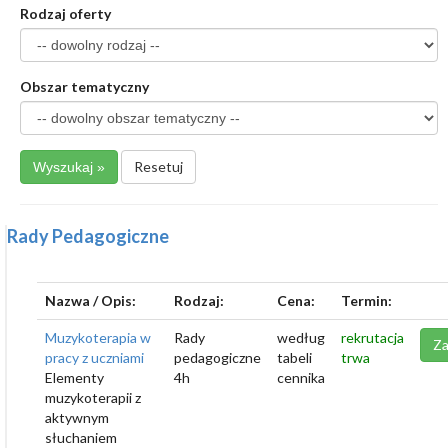
Rodzaj oferty
Obszar tematyczny
Resetuj
Rady Pedagogiczne
Nazwa / Opis:
Rodzaj:
Cena:
Termin:
Muzykoterapia w
Rady
według
rekrutacja
Za
pracy z uczniami
pedagogiczne
tabeli
trwa
Elementy
4h
cennika
muzykoterapii z
aktywnym
słuchaniem