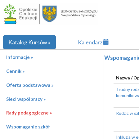
Katalog Kursów »
Kalendarz
Informacje »
Wspomaganie
Cennik »
Nazwa / Op
Oferta podstawowa »
Trudny rodz
komunikow
Sieci współpracy »
Rady pedagogiczne »
Rodzic w sz
Wspomaganie szkół
Inkluzja w 