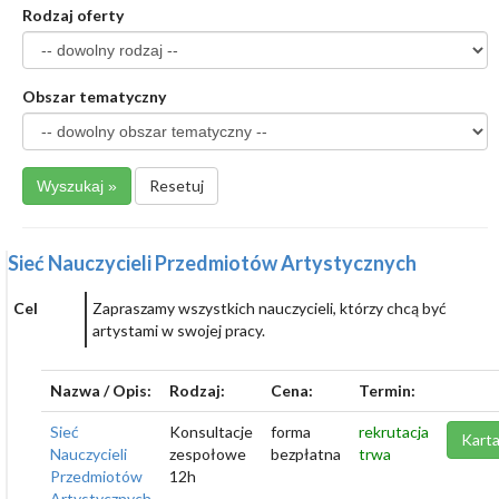
Rodzaj oferty
Obszar tematyczny
Resetuj
Sieć Nauczycieli Przedmiotów Artystycznych
Cel
Zapraszamy wszystkich nauczycieli, którzy chcą być
artystami w swojej pracy.
Nazwa / Opis:
Rodzaj:
Cena:
Termin:
Sieć
Konsultacje
forma
rekrutacja
Karta
Nauczycieli
zespołowe
bezpłatna
trwa
Przedmiotów
12h
Artystycznych