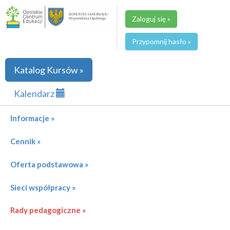
Zaloguj się »
Przypomnij hasło »
Katalog Kursów »
Kalendarz
Informacje »
Cennik »
Oferta podstawowa »
Sieci współpracy »
Rady pedagogiczne »