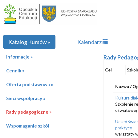
Katalog Kursów »
Kalendarz
Informacje »
Rady Pedago
Cel
Szkol
Cennik »
Oferta podstawowa »
Nazwa / Op
Kultura dial
Sieci współpracy »
Szkolenie r
oświatowej
Rady pedagogiczne »
Uczeń świad
Wspomaganie szkół
praktyce
warsztaty w