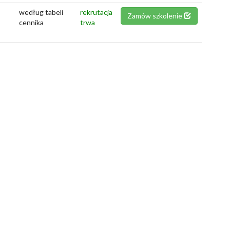
według tabeli
rekrutacja
Zamów szkolenie
cennika
trwa