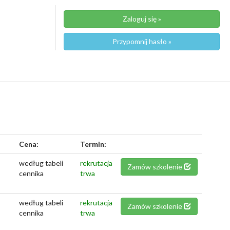
Zaloguj się »
Przypomnij hasło »
Cena:
Termin:
według tabeli
rekrutacja
Zamów szkolenie
cennika
trwa
według tabeli
rekrutacja
Zamów szkolenie
cennika
trwa