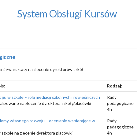
System Obsługi Kursów
giczne
enia/warsztaty na zlecenie dyrektorów szkół
is:
Rodzaj:
ogu w szkole – rola mediacji szkolnych i rówieśniczych
Rady
ealizowane na zlecenie dyrektora szkoły/placówki
pedagogiczne
4h
omy własnego rozwoju – ocenianie wspierające w
Rady
pedagogiczne
 szkole na zlecenie dyrektora placówki
4h