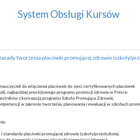
System Obsługi Kursów
zasady tworzenia placówki promującej zdrowie (szkoły/prz
nauczycieli do włączenia placówek do sieci certyfikowanych placówek
oli), najbardziej prestiżowego programu promocji zdrowia w Polsce.
estników z koncepcją programu Szkoła Promująca Zdrowie,
mpetencji w zakresie tworzenia, planowania i ewaluacji w szkołach prom
nia:
l i standardy placówki promującej zdrowie (szkoły/przedszkola).
ne do tworzenia i rozwoju placówki promującej zdrowie?