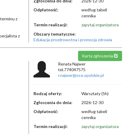
Zgłoszenia do dnia:
2026-12-30
Odpłatność:
według tabeli
cennika
 terminu z
Termin realizacji:
zapytaj organizatora
Obszary tematyczne:
ecjalista z
Edukacja prozdrowotna i promocja zdrowia
Karta zgłoszenia
Renata Najwer
tel.774047575
r.najwer@oce.opolskie.pl
Rodzaj oferty:
Warsztaty (5h)
Zgłoszenia do dnia:
2026-12-30
Odpłatność:
według tabeli
cennika
Termin realizacji:
zapytaj organizatora