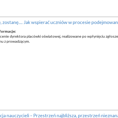
 zostanę.... Jak wspierać uczniów w procesie podejmowani
formacje:
ecenie dyrektora placówki oświatowej, realizowane po wpłynięciu zgłoszen
inu z prowadzącym.
ja nauczycieli – Przestrzeń najbliższa, przestrzeń nieznan