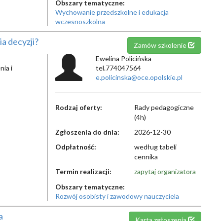
Obszary tematyczne:
Wychowanie przedszkolne i edukacja
wczesnoszkolna
a decyzji?
Zamów szkolenie
Ewelina Policińska
ia i
tel.774047564
e.policinska@oce.opolskie.pl
Rodzaj oferty:
Rady pedagogiczne
(4h)
Zgłoszenia do dnia:
2026-12-30
Odpłatność:
według tabeli
cennika
Termin realizacji:
zapytaj organizatora
Obszary tematyczne:
Rozwój osobisty i zawodowy nauczyciela
a
Karta zgłoszenia