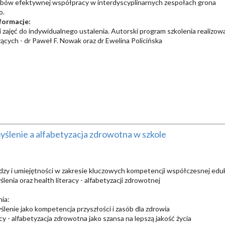
bów efektywnej współpracy w interdyscyplinarnych zespołach grona
o.
formacje:
ji zajęć do indywidualnego ustalenia. Autorski program szkolenia realizow
ych - dr Paweł F. Nowak oraz dr Ewelina Policińska
ślenie a alfabetyzacja zdrowotna w szkole
zy i umiejętności w zakresie kluczowych kompetencji współczesnej eduka
lenia oraz health literacy - alfabetyzacji zdrowotnej
nia:
ślenie jako kompetencja przyszłości i zasób dla zdrowia
cy - alfabetyzacja zdrowotna jako szansa na lepszą jakość życia