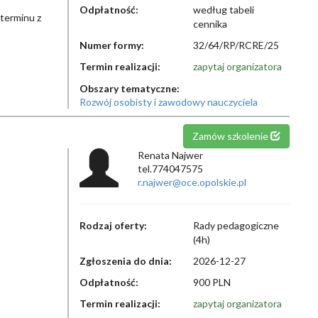
Odpłatność:
według tabeli
 terminu z
cennika
Numer formy:
32/64/RP/RCRE/25
Termin realizacji:
zapytaj organizatora
Obszary tematyczne:
Rozwój osobisty i zawodowy nauczyciela
Zamów szkolenie
Renata Najwer
tel.774047575
r.najwer@oce.opolskie.pl
Rodzaj oferty:
Rady pedagogiczne
(4h)
Zgłoszenia do dnia:
2026-12-27
Odpłatność:
900 PLN
Termin realizacji:
zapytaj organizatora