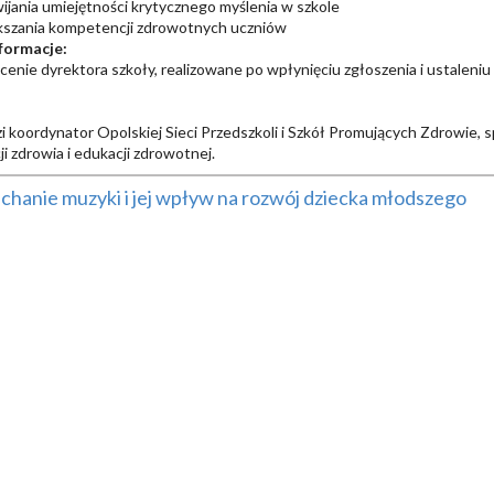
ijania umiejętności krytycznego myślenia w szkole
kszania kompetencji zdrowotnych uczniów
formacje:
ecenie dyrektora szkoły, realizowane po wpłynięciu zgłoszenia i ustaleniu
i koordynator Opolskiej Sieci Przedszkoli i Szkół Promujących Zdrowie, sp
i zdrowia i edukacji zdrowotnej.
hanie muzyki i jej wpływ na rozwój dziecka młodszego