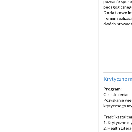
poznanie sposo
pedagogiczneg
Dodatkowe in
Termin realizac
dwóch prowadząc
Krytyczne my
Program:
Cel szkolenia:
Pozyskanie wied
krytycznego myś
Treści kształce
1. Krytyczne my
2. Health Litera