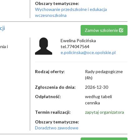
Obszary tematyczne:
Wychowanie przedszkolne i edukacja
wczesnoszkolna
ji
Zamów szkolenie
Ewelina Policińska
ia i
tel.774047564
e.policinska@oce.opolskie.pl
Rodzaj oferty:
Rady pedagogiczne
(4h)
Zgłoszenia do dnia:
2026-12-30
Odpłatność:
według tabeli
cennika
Termin realizacji:
zapytaj organizatora
Obszary tematyczne:
Doradztwo zawodowe