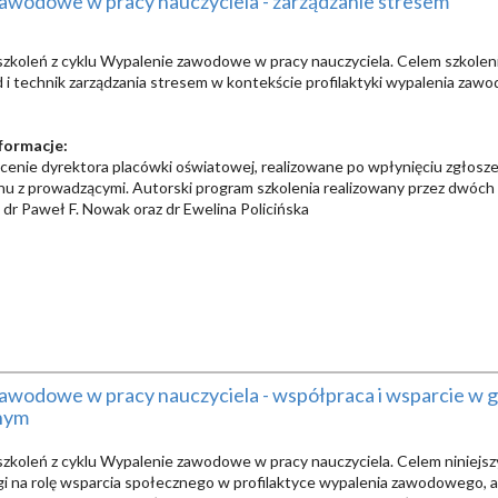
awodowe w pracy nauczyciela - zarządzanie stresem
szkoleń z cyklu Wypalenie zawodowe w pracy nauczyciela. Celem szkoleni
i technik zarządzania stresem w kontekście profilaktyki wypalenia zaw
formacje:
ecenie dyrektora placówki oświatowej, realizowane po wpłynięciu zgłoszen
nu z prowadzącymi. Autorski program szkolenia realizowany przez dwóch
dr Paweł F. Nowak oraz dr Ewelina Policińska
awodowe w pracy nauczyciela - współpraca i wsparcie w g
nym
szkoleń z cyklu Wypalenie zawodowe w pracy nauczyciela. Celem niniejszy
i na rolę wsparcia społecznego w profilaktyce wypalenia zawodowego, a