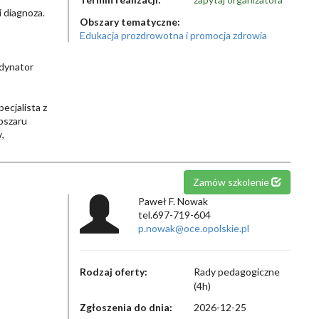
 diagnoza.
Obszary tematyczne:
Edukacja prozdrowotna i promocja zdrowia
rdynator
ecjalista z
obszaru
,
Zamów szkolenie
Paweł F. Nowak
tel.697-719-604
p.nowak@oce.opolskie.pl
Rodzaj oferty:
Rady pedagogiczne
(4h)
Zgłoszenia do dnia:
2026-12-25