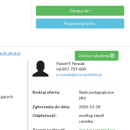
Zaloguj się »
Przypomnij hasło »
edszkola)
Zamów szkolenie
Paweł F. Nowak
tel.697-719-604
p.nowak@oce.opolskie.pl
Rodzaj oferty:
Rady pedagogiczne
ujących
(4h)
Zgłoszenia do dnia:
2026-12-28
Odpłatność:
według tabeli
cennika
Termin realizacji:
zapytaj organizatora