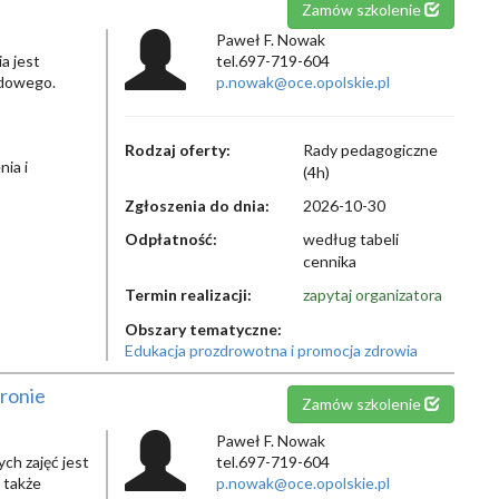
Zamów szkolenie
Paweł F. Nowak
a jest
tel.697-719-604
odowego.
p.nowak@oce.opolskie.pl
Rodzaj oferty:
Rady pedagogiczne
ia i
(4h)
Zgłoszenia do dnia:
2026-10-30
Odpłatność:
według tabeli
cennika
Termin realizacji:
zapytaj organizatora
Obszary tematyczne:
Edukacja prozdrowotna i promocja zdrowia
ronie
Zamów szkolenie
Paweł F. Nowak
ch zajęć jest
tel.697-719-604
 także
p.nowak@oce.opolskie.pl