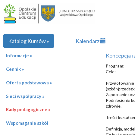
Katalog Kursów »
Kalendarz
Koncepcja i 
Informacje »
Program:
Cennik »
Cele:
Oferta podstawowa »
Przygotowanie 
(szkół/przedszk
Zapoznanie ucz
Sieci współpracy »
Podniesienie ko
zdrowie.
Rady pedagogiczne »
Treści kształce
Wspomaganie szkół
Definicja, mode
Co jest potrzeb