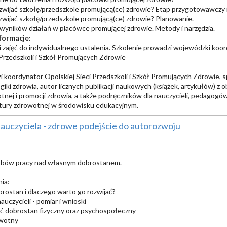
ozwijać szkołę/przedszkole promującą(ce) zdrowie? Etap przygotowawczy i
ozwijać szkołę/przedszkole promującą(ce) zdrowie? Planowanie.
wyników działań w placówce promującej zdrowie. Metody i narzędzia.
formacje:
ji zajęć do indywidualnego ustalenia. Szkolenie prowadzi wojewódzki koo
 Przedszkoli i Szkół Promujących Zdrowie
i koordynator Opolskiej Sieci Przedszkoli i Szkół Promujących Zdrowie, sp
iki zdrowia, autor licznych publikacji naukowych (książek, artykułów) z 
tnej i promocji zdrowia, a także podręczników dla nauczycieli, pedagogów
tury zdrowotnej w środowisku edukacyjnym.
auczyciela - zdrowe podejście do autorozwoju
obów pracy nad własnym dobrostanem.
nia:
brostan i dlaczego warto go rozwijać?
nauczycieli - pomiar i wnioski
ać dobrostan fizyczny oraz psychospołeczny
owotny