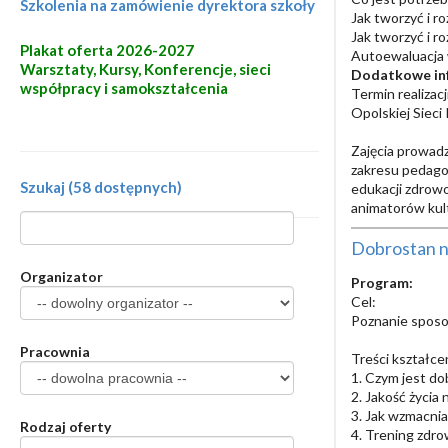
Szkolenia na zamówienie dyrektora szkoły
Jak tworzyć i r
Jak tworzyć i r
Plakat oferta 2026-2027
Autoewaluacja 
Warsztaty, Kursy, Konferencje, sieci
Dodatkowe in
współpracy i samokształcenia
Termin realizac
Opolskiej Sieci
Zajęcia prowadz
zakresu pedagog
Szukaj (58 dostępnych)
edukacji zdrowo
animatorów kul
Dobrostan n
Organizator
Program:
Cel:
Poznanie spos
Pracownia
Treści kształce
1. Czym jest do
2. Jakość życia 
3. Jak wzmacni
Rodzaj oferty
4. Trening zdr