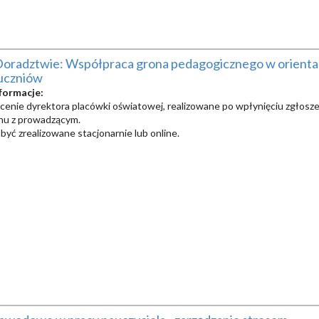
Doradztwie: Współpraca grona pedagogicznego w orientac
uczniów
formacje:
ecenie dyrektora placówki oświatowej, realizowane po wpłynięciu zgłoszen
inu z prowadzącym.
być zrealizowane stacjonarnie lub online.