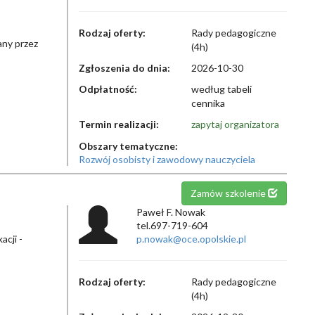
Rodzaj oferty:
Rady pedagogiczne
any przez
(4h)
Zgłoszenia do dnia:
2026-10-30
Odpłatność:
według tabeli
cennika
Termin realizacji:
zapytaj organizatora
Obszary tematyczne:
Rozwój osobisty i zawodowy nauczyciela
Zamów szkolenie
Paweł F. Nowak
tel.697-719-604
cji -
p.nowak@oce.opolskie.pl
Rodzaj oferty:
Rady pedagogiczne
(4h)