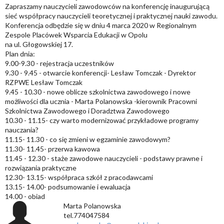
Zapraszamy nauczycieli zawodowców na konferencję inaugurującą
sieć współpracy nauczycieli teoretycznej i praktycznej nauki zawodu.
Konferencja odbędzie się w dniu 4 marca 2020 w Regionalnym
Zespole Placówek Wsparcia Edukacji w Opolu
na ul. Głogowskiej 17.
Plan dnia:
9.00-9.30 - rejestracja uczestników
9.30 - 9.45 - otwarcie konferencji- Lesław Tomczak - Dyrektor
RZPWE Lesław Tomczak
9.45 - 10.30 - nowe oblicze szkolnictwa zawodowego i nowe
możliwości dla ucznia - Marta Polanowska -kierownik Pracowni
Szkolnictwa Zawodowego i Doradztwa Zawodowego
10.30 - 11.15- czy warto modernizować przykładowe programy
nauczania?
11.15- 11.30 - co się zmieni w egzaminie zawodowym?
11.30- 11.45- przerwa kawowa
11.45 - 12.30 - staże zawodowe nauczycieli - podstawy prawne i
rozwiązania praktyczne
12.30- 13.15- współpraca szkół z pracodawcami
13.15- 14.00- podsumowanie i ewaluacja
14.00 - obiad
Marta Polanowska
tel.774047584