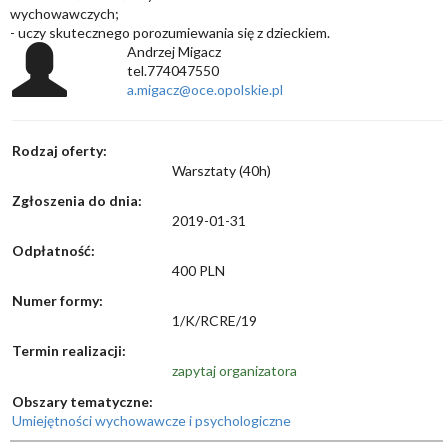
wychowawczych;
- uczy skutecznego porozumiewania się z dzieckiem.
Andrzej Migacz
tel.774047550
a.migacz@oce.opolskie.pl
Rodzaj oferty:
Warsztaty (40h)
Zgłoszenia do dnia:
2019-01-31
Odpłatność:
400 PLN
Numer formy:
1/K/RCRE/19
Termin realizacji:
zapytaj organizatora
Obszary tematyczne:
Umiejętności wychowawcze i psychologiczne