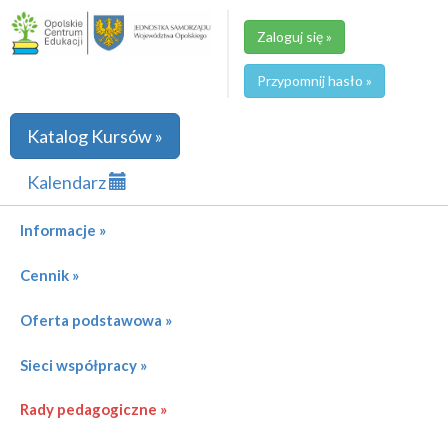
Zaloguj się »
Przypomnij hasło »
Katalog Kursów »
Kalendarz
Informacje »
Cennik »
Oferta podstawowa »
Sieci współpracy »
Rady pedagogiczne »