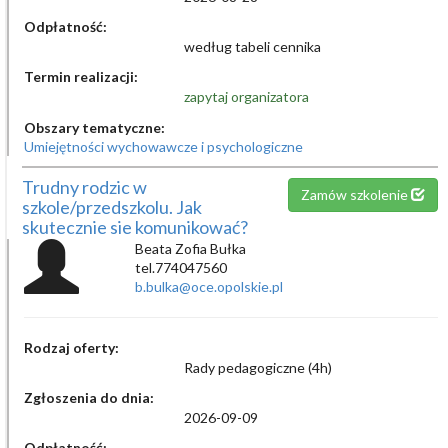
Odpłatność:
według tabeli cennika
Termin realizacji:
zapytaj organizatora
Obszary tematyczne:
Umiejętności wychowawcze i psychologiczne
Trudny rodzic w
Zamów szkolenie
szkole/przedszkolu. Jak
skutecznie sie komunikować?
Beata Zofia Bułka
tel.774047560
b.bulka@oce.opolskie.pl
Rodzaj oferty:
Rady pedagogiczne (4h)
Zgłoszenia do dnia:
2026-09-09
Odpłatność: