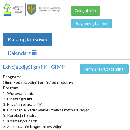
Zaloguj się »
Przypomnij hasło »
Katalog Kursów »
Kalendarz
Edycja zdjęć i grafiki - GIMP
Termin rekrutacji minął
Program:
Gimp - edycja zdjęć i grafiki od podstaw
Program:
1. Wprowadzenie
2. Obszar grafiki
3. Edycja i retusz zdjęć
4. Obracanie, kadrowanie i zmiana rozmiaru zdjęć
5. Korekcja tonalna
6. Kosmetyka osób
7. Zaznaczanie fragmentów zdjęć