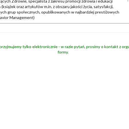
ących Zdrowie, specjalista z zakresu promocji zdrowia i edukacji
siążek oraz artykułów m.in. z obszaru jakości życia, satysfakcji,
ch grup społecznych, opublikowanych w najbardziej prestiżowych
havior Management)
przyjmujemy tylko elektronicznie - w razie pytań, prosimy o kontakt z or
formy.