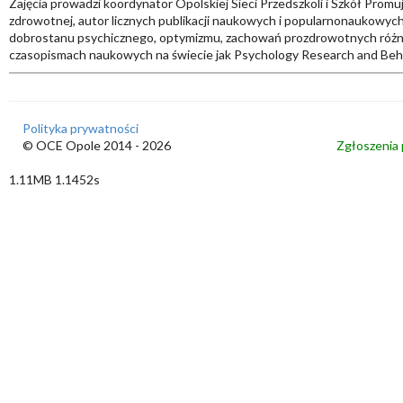
Zajęcia prowadzi koordynator Opolskiej Sieci Przedszkoli i Szkół Promuj
zdrowotnej, autor licznych publikacji naukowych i popularnonaukowych (k
dobrostanu psychicznego, optymizmu, zachowań prozdrowotnych różny
czasopismach naukowych na świecie jak Psychology Research and Be
Polityka prywatności
© OCE Opole 2014 - 2026
Zgłoszenia 
1.11MB 1.1452s