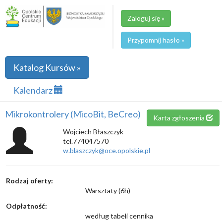
Zaloguj się »
Przypomnij hasło »
Katalog Kursów »
Kalendarz
Mikrokontrolery (MicoBit, BeCreo)
Karta zgłoszenia
Wojciech Błaszczyk
tel.774047570
w.blaszczyk@oce.opolskie.pl
Rodzaj oferty:
Warsztaty (6h)
Odpłatność:
według tabeli cennika