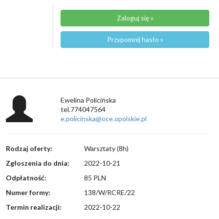
Zaloguj się »
Przypomnij hasło »
Ewelina Policińska
tel.774047564
e.policinska@oce.opolskie.pl
Rodzaj oferty:
Warsztaty (8h)
Zgłoszenia do dnia:
2022-10-21
Odpłatność:
85 PLN
Numer formy:
138/W/RCRE/22
Termin realizacji:
2022-10-22