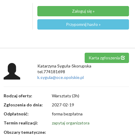
Zaloguj się »
Przypomnij hasło »
Karta zgłoszenia
Katarzyna Syguła-Skorupska
tel.774181698
k.sygula@oce.opolskie.pl
Rodzaj oferty:
Warsztaty (3h)
Zgłoszenia do dnia:
2027-02-19
Odpłatność:
forma bezpłatna
Termin realizacji:
zapytaj organizatora
Obszary tematyczne: