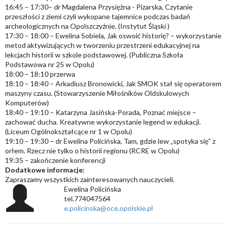
16:45 – 17:30– dr Magdalena Przysiężna - Pizarska, Czytanie
przeszłości z ziemi czyli wykopane tajemnice podczas badań
archeologicznych na Opolszczyźnie. (Instytut Śląski )
17:30 – 18:00 – Ewelina Sobiela, Jak oswoić historię? – wykorzystanie
metod aktywizujących w tworzeniu przestrzeni edukacyjnej na
lekcjach historii w szkole podstawowej. (Publiczna Szkoła
Podstawowa nr 25 w Opolu)
18:00 – 18:10 przerwa
18:10 – 18:40 – Arkadiusz Bronowicki, Jak SMOK stał się operatorem
maszyny czasu. (Stowarzyszenie Miłośników Oldskulowych
Komputerów)
18:40 – 19:10 – Katarzyna Jasińska-Porada, Poznać miejsce –
zachować ducha. Kreatywne wykorzystanie legend w edukacji.
(Liceum Ogólnokształcące nr 1 w Opolu)
19:10 – 19:30 – dr Ewelina Policińska, Tam, gdzie lew „spotyka się” z
orłem. Rzecz nie tylko o historii regionu (RCRE w Opolu)
19:35 – zakończenie konferencji
Dodatkowe informacje:
Zapraszamy wszystkich zainteresowanych nauczycieli.
Ewelina Policińska
tel.774047564
e.policinska@oce.opolskie.pl