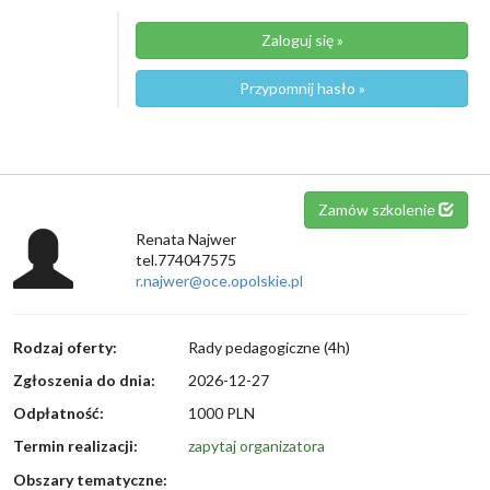
Zaloguj się »
Przypomnij hasło »
Zamów szkolenie
Renata Najwer
tel.774047575
r.najwer@oce.opolskie.pl
Rodzaj oferty:
Rady pedagogiczne (4h)
Zgłoszenia do dnia:
2026-12-27
Odpłatność:
1000 PLN
Termin realizacji:
zapytaj organizatora
Obszary tematyczne: