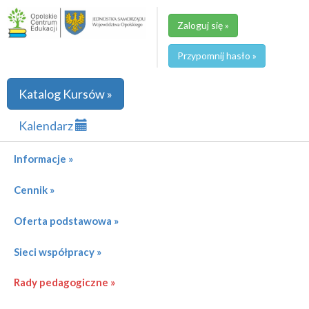
Zaloguj się »
Przypomnij hasło »
Katalog Kursów »
Kalendarz
Informacje »
Cennik »
Oferta podstawowa »
Sieci współpracy »
Rady pedagogiczne »