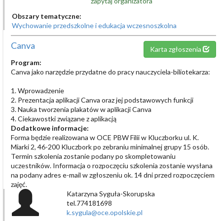
zapytaj organizatora
Obszary tematyczne:
Wychowanie przedszkolne i edukacja wczesnoszkolna
Canva
Karta zgłoszenia
Program:
Canva jako narzędzie przydatne do pracy nauczyciela-biliotekarza:
1. Wprowadzenie
2. Prezentacja aplikacji Canva oraz jej podstawowych funkcji
3. Nauka tworzenia plakatów w aplikacji Canva
4. Ciekawostki związane z aplikacją
Dodatkowe informacje:
Forma będzie realizowana w OCE PBW Filii w Kluczborku ul. K.
Miarki 2, 46-200 Kluczbork po zebraniu minimalnej grupy 15 osób.
Termin szkolenia zostanie podany po skompletowaniu
uczestników. Informacja o rozpoczęciu szkolenia zostanie wysłana
na podany adres e-mail w zgłoszeniu ok. 14 dni przed rozpoczęciem
zajęć.
Katarzyna Syguła-Skorupska
tel.774181698
k.sygula@oce.opolskie.pl