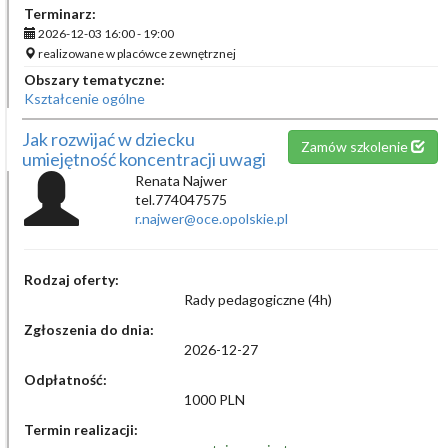
Terminarz:
2026-12-03 16:00 - 19:00
realizowane w placówce zewnętrznej
Obszary tematyczne:
Kształcenie ogólne
Jak rozwijać w dziecku
Zamów szkolenie
umiejętność koncentracji uwagi
Renata Najwer
tel.774047575
r.najwer@oce.opolskie.pl
Rodzaj oferty:
Rady pedagogiczne (4h)
Zgłoszenia do dnia:
2026-12-27
Odpłatność:
1000 PLN
Termin realizacji: