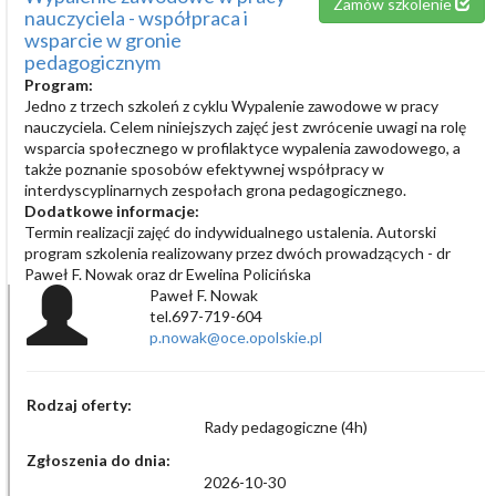
Zamów szkolenie
nauczyciela - współpraca i
wsparcie w gronie
pedagogicznym
Program:
Jedno z trzech szkoleń z cyklu Wypalenie zawodowe w pracy
nauczyciela. Celem niniejszych zajęć jest zwrócenie uwagi na rolę
wsparcia społecznego w profilaktyce wypalenia zawodowego, a
także poznanie sposobów efektywnej współpracy w
interdyscyplinarnych zespołach grona pedagogicznego.
Dodatkowe informacje:
Termin realizacji zajęć do indywidualnego ustalenia. Autorski
program szkolenia realizowany przez dwóch prowadzących - dr
Paweł F. Nowak oraz dr Ewelina Policińska
Paweł F. Nowak
tel.697-719-604
p.nowak@oce.opolskie.pl
Rodzaj oferty:
Rady pedagogiczne (4h)
Zgłoszenia do dnia:
2026-10-30