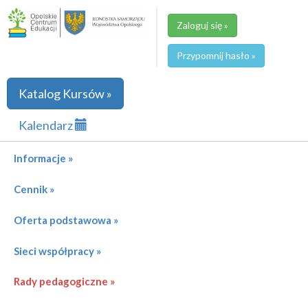
Zaloguj się »
Przypomnij hasło »
Katalog Kursów »
Kalendarz
Informacje »
Cennik »
Oferta podstawowa »
Sieci współpracy »
Rady pedagogiczne »