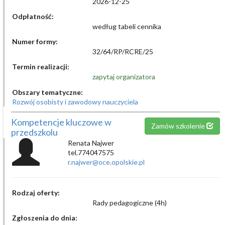
2026-12-25
Odpłatność:
według tabeli cennika
Numer formy:
32/64/RP/RCRE/25
Termin realizacji:
zapytaj organizatora
Obszary tematyczne:
Rozwój osobisty i zawodowy nauczyciela
Kompetencje kluczowe w
Zamów szkolenie
przedszkolu
Renata Najwer
tel.774047575
r.najwer@oce.opolskie.pl
Rodzaj oferty:
Rady pedagogiczne (4h)
Zgłoszenia do dnia: