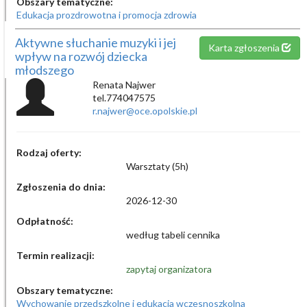
Obszary tematyczne:
Edukacja prozdrowotna i promocja zdrowia
Aktywne słuchanie muzyki i jej
Karta zgłoszenia
wpływ na rozwój dziecka
młodszego
Renata Najwer
tel.774047575
r.najwer@oce.opolskie.pl
Rodzaj oferty:
Warsztaty (5h)
Zgłoszenia do dnia:
2026-12-30
Odpłatność:
według tabeli cennika
Termin realizacji:
zapytaj organizatora
Obszary tematyczne:
Wychowanie przedszkolne i edukacja wczesnoszkolna