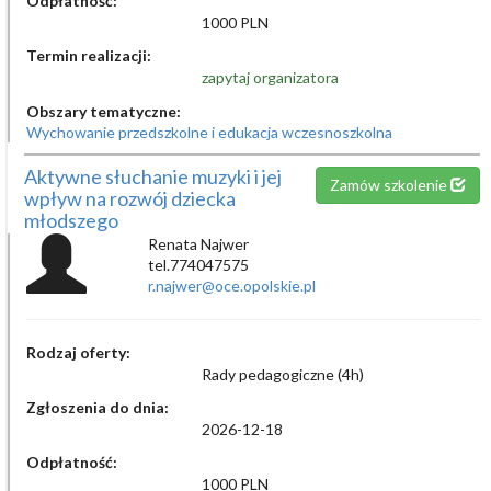
Odpłatność:
1000 PLN
Termin realizacji:
zapytaj organizatora
Obszary tematyczne:
Wychowanie przedszkolne i edukacja wczesnoszkolna
Aktywne słuchanie muzyki i jej
Zamów szkolenie
wpływ na rozwój dziecka
młodszego
Renata Najwer
tel.774047575
r.najwer@oce.opolskie.pl
Rodzaj oferty:
Rady pedagogiczne (4h)
Zgłoszenia do dnia:
2026-12-18
Odpłatność:
1000 PLN