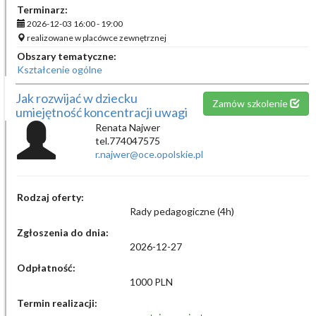
Terminarz:
2026-12-03 16:00 - 19:00
realizowane w placówce zewnętrznej
Obszary tematyczne:
Kształcenie ogólne
Jak rozwijać w dziecku
Zamów szkolenie
umiejętność koncentracji uwagi
Renata Najwer
tel.774047575
r.najwer@oce.opolskie.pl
Rodzaj oferty:
Rady pedagogiczne (4h)
Zgłoszenia do dnia:
2026-12-27
Odpłatność:
1000 PLN
Termin realizacji: