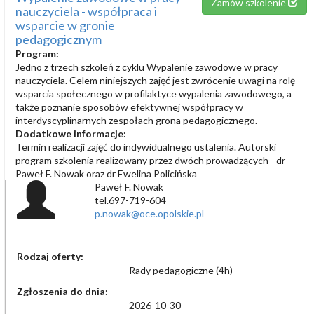
Zamów szkolenie
nauczyciela - współpraca i
wsparcie w gronie
pedagogicznym
Program:
Jedno z trzech szkoleń z cyklu Wypalenie zawodowe w pracy
nauczyciela. Celem niniejszych zajęć jest zwrócenie uwagi na rolę
wsparcia społecznego w profilaktyce wypalenia zawodowego, a
także poznanie sposobów efektywnej współpracy w
interdyscyplinarnych zespołach grona pedagogicznego.
Dodatkowe informacje:
Termin realizacji zajęć do indywidualnego ustalenia. Autorski
program szkolenia realizowany przez dwóch prowadzących - dr
Paweł F. Nowak oraz dr Ewelina Policińska
Paweł F. Nowak
tel.697-719-604
p.nowak@oce.opolskie.pl
Rodzaj oferty:
Rady pedagogiczne (4h)
Zgłoszenia do dnia:
2026-10-30