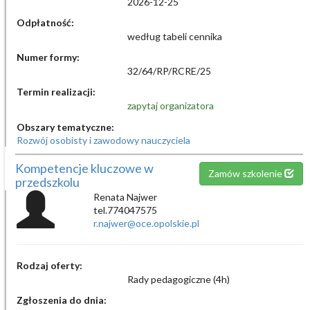
2026-12-25
Odpłatność:
według tabeli cennika
Numer formy:
32/64/RP/RCRE/25
Termin realizacji:
zapytaj organizatora
Obszary tematyczne:
Rozwój osobisty i zawodowy nauczyciela
Kompetencje kluczowe w
Zamów szkolenie
przedszkolu
Renata Najwer
tel.774047575
r.najwer@oce.opolskie.pl
Rodzaj oferty:
Rady pedagogiczne (4h)
Zgłoszenia do dnia: