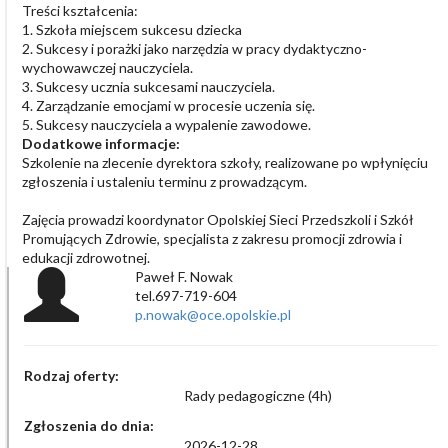
Treści kształcenia:
1. Szkoła miejscem sukcesu dziecka
2. Sukcesy i porażki jako narzędzia w pracy dydaktyczno-
wychowawczej nauczyciela.
3. Sukcesy ucznia sukcesami nauczyciela.
4. Zarządzanie emocjami w procesie uczenia się.
5. Sukcesy nauczyciela a wypalenie zawodowe.
Dodatkowe informacje:
Szkolenie na zlecenie dyrektora szkoły, realizowane po wpłynięciu
zgłoszenia i ustaleniu terminu z prowadzącym.
Zajęcia prowadzi koordynator Opolskiej Sieci Przedszkoli i Szkół
Promujących Zdrowie, specjalista z zakresu promocji zdrowia i
edukacji zdrowotnej.
Paweł F. Nowak
tel.697-719-604
p.nowak@oce.opolskie.pl
Rodzaj oferty:
Rady pedagogiczne (4h)
Zgłoszenia do dnia:
2026-12-28