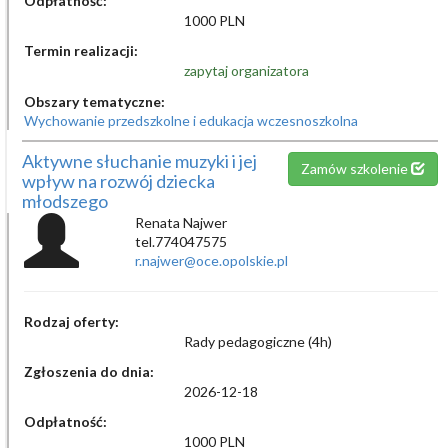
Odpłatność:
1000 PLN
Termin realizacji:
zapytaj organizatora
Obszary tematyczne:
Wychowanie przedszkolne i edukacja wczesnoszkolna
Aktywne słuchanie muzyki i jej
Zamów szkolenie
wpływ na rozwój dziecka
młodszego
Renata Najwer
tel.774047575
r.najwer@oce.opolskie.pl
Rodzaj oferty:
Rady pedagogiczne (4h)
Zgłoszenia do dnia:
2026-12-18
Odpłatność:
1000 PLN