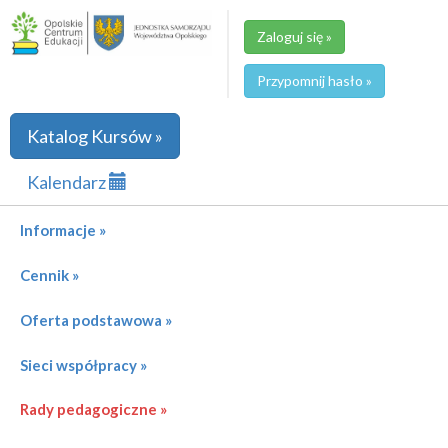
Zaloguj się »
Przypomnij hasło »
Katalog Kursów »
Kalendarz
Informacje »
Cennik »
Oferta podstawowa »
Sieci współpracy »
Rady pedagogiczne »