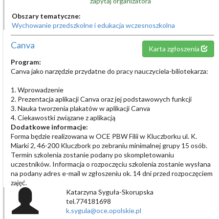
zapytaj organizatora
Obszary tematyczne:
Wychowanie przedszkolne i edukacja wczesnoszkolna
Canva
Karta zgłoszenia
Program:
Canva jako narzędzie przydatne do pracy nauczyciela-biliotekarza:
1. Wprowadzenie
2. Prezentacja aplikacji Canva oraz jej podstawowych funkcji
3. Nauka tworzenia plakatów w aplikacji Canva
4. Ciekawostki związane z aplikacją
Dodatkowe informacje:
Forma będzie realizowana w OCE PBW Filii w Kluczborku ul. K.
Miarki 2, 46-200 Kluczbork po zebraniu minimalnej grupy 15 osób.
Termin szkolenia zostanie podany po skompletowaniu
uczestników. Informacja o rozpoczęciu szkolenia zostanie wysłana
na podany adres e-mail w zgłoszeniu ok. 14 dni przed rozpoczęciem
zajęć.
Katarzyna Syguła-Skorupska
tel.774181698
k.sygula@oce.opolskie.pl