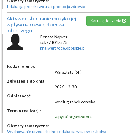
Obszary tematyczne:
Edukacja prozdrowotna i promocja zdrowia
Aktywne słuchanie muzyki i jej
Karta zgłoszenia
wpływ na rozwój dziecka
młodszego
Renata Najwer
tel.774047575
r.najwer@oce.opolskie.pl
Rodzaj oferty:
Warsztaty (5h)
Zgłoszenia do dnia:
2026-12-30
Odpłatność:
według tabeli cennika
Termin realizacji:
zapytaj organizatora
Obszary tematyczne:
Wychowanie przedszkolne i edukacja wczesnoszkolna