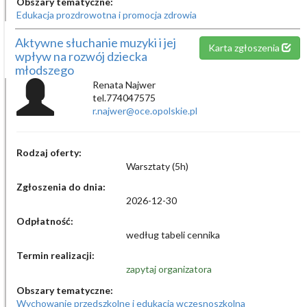
Obszary tematyczne:
Edukacja prozdrowotna i promocja zdrowia
Aktywne słuchanie muzyki i jej
Karta zgłoszenia
wpływ na rozwój dziecka
młodszego
Renata Najwer
tel.774047575
r.najwer@oce.opolskie.pl
Rodzaj oferty:
Warsztaty (5h)
Zgłoszenia do dnia:
2026-12-30
Odpłatność:
według tabeli cennika
Termin realizacji:
zapytaj organizatora
Obszary tematyczne:
Wychowanie przedszkolne i edukacja wczesnoszkolna