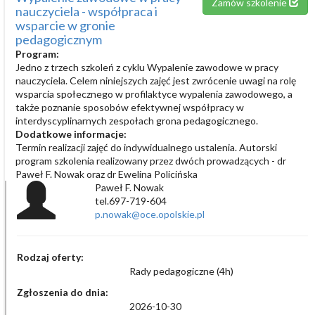
Zamów szkolenie
nauczyciela - współpraca i
wsparcie w gronie
pedagogicznym
Program:
Jedno z trzech szkoleń z cyklu Wypalenie zawodowe w pracy
nauczyciela. Celem niniejszych zajęć jest zwrócenie uwagi na rolę
wsparcia społecznego w profilaktyce wypalenia zawodowego, a
także poznanie sposobów efektywnej współpracy w
interdyscyplinarnych zespołach grona pedagogicznego.
Dodatkowe informacje:
Termin realizacji zajęć do indywidualnego ustalenia. Autorski
program szkolenia realizowany przez dwóch prowadzących - dr
Paweł F. Nowak oraz dr Ewelina Policińska
Paweł F. Nowak
tel.697-719-604
p.nowak@oce.opolskie.pl
Rodzaj oferty:
Rady pedagogiczne (4h)
Zgłoszenia do dnia:
2026-10-30