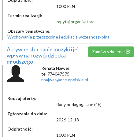
Odpłatność:
1000 PLN
Termin realizacji:
zapytaj organizatora
Obszary tematyczne:
Wychowanie przedszkolne i edukacja wczesnoszkolna
Aktywne słuchanie muzyki i jej
Zamów szkolenie
wpływ na rozwój dziecka
młodszego
Renata Najwer
tel.774047575
r.najwer@oce.opolskie.pl
Rodzaj oferty:
Rady pedagogiczne (4h)
Zgłoszenia do dnia:
2026-12-18
Odpłatność:
1000 PLN