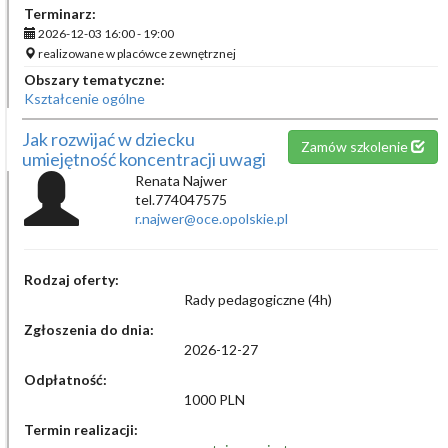
Terminarz:
2026-12-03 16:00 - 19:00
realizowane w placówce zewnętrznej
Obszary tematyczne:
Kształcenie ogólne
Jak rozwijać w dziecku
Zamów szkolenie
umiejętność koncentracji uwagi
Renata Najwer
tel.774047575
r.najwer@oce.opolskie.pl
Rodzaj oferty:
Rady pedagogiczne (4h)
Zgłoszenia do dnia:
2026-12-27
Odpłatność:
1000 PLN
Termin realizacji: