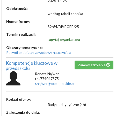
2026-12-25
Odpłatność:
według tabeli cennika
Numer formy:
32/64/RP/RCRE/25
Termin realizacji:
zapytaj organizatora
Obszary tematyczne:
Rozwój osobisty i zawodowy nauczyciela
Kompetencje kluczowe w
Zamów szkolenie
przedszkolu
Renata Najwer
tel.774047575
r.najwer@oce.opolskie.pl
Rodzaj oferty:
Rady pedagogiczne (4h)
Zgłoszenia do dnia: