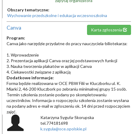
zapytaj organizatora
Obszary tematyczne:
Wychowanie przedszkolne i edukacja wczesnoszkolna
Canva
Karta zgłoszenia
Program:
Canva jako narzędzie przydatne do pracy nauczyciela-biliotekarza:
1. Wprowadzenie
2. Prezentacja aplikacji Canva oraz jej podstawowych funkcji
3. Nauka tworzenia plakatów w aplikacji Canva
4. Ciekawostki związane z aplikacją
Dodatkowe informacje:
Forma będzie realizowana w OCE PBW Filii w Kluczborku ul. K.
Miarki 2, 46-200 Kluczbork po zebraniu minimalnej grupy 15 osób.
Termin szkolenia zostanie podany po skompletowaniu
uczestników. Informacja o rozpoczęciu szkolenia zostanie wysłana
na podany adres e-mail w zgłoszeniu ok. 14 dni przed rozpoczęciem
zajęć.
Katarzyna Syguła-Skorupska
tel.774181698
k.sygula@oce.opolskie.pl