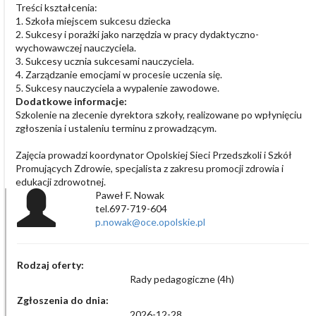
Treści kształcenia:
1. Szkoła miejscem sukcesu dziecka
2. Sukcesy i porażki jako narzędzia w pracy dydaktyczno-
wychowawczej nauczyciela.
3. Sukcesy ucznia sukcesami nauczyciela.
4. Zarządzanie emocjami w procesie uczenia się.
5. Sukcesy nauczyciela a wypalenie zawodowe.
Dodatkowe informacje:
Szkolenie na zlecenie dyrektora szkoły, realizowane po wpłynięciu
zgłoszenia i ustaleniu terminu z prowadzącym.
Zajęcia prowadzi koordynator Opolskiej Sieci Przedszkoli i Szkół
Promujących Zdrowie, specjalista z zakresu promocji zdrowia i
edukacji zdrowotnej.
Paweł F. Nowak
tel.697-719-604
p.nowak@oce.opolskie.pl
Rodzaj oferty:
Rady pedagogiczne (4h)
Zgłoszenia do dnia:
2026-12-28