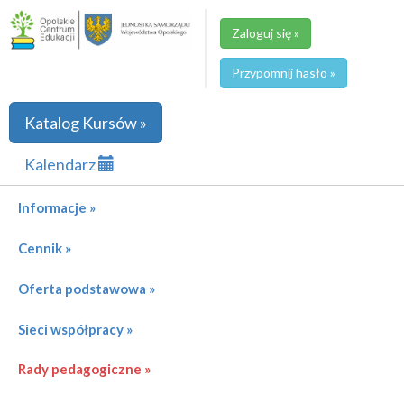
Zaloguj się »
Przypomnij hasło »
Katalog Kursów »
Kalendarz
Informacje »
Cennik »
Oferta podstawowa »
Sieci współpracy »
Rady pedagogiczne »