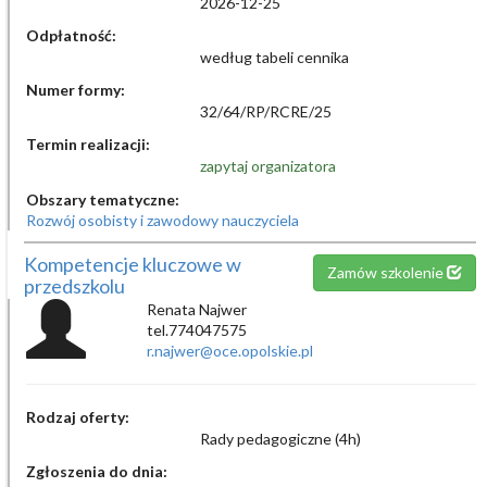
2026-12-25
Odpłatność:
według tabeli cennika
Numer formy:
32/64/RP/RCRE/25
Termin realizacji:
zapytaj organizatora
Obszary tematyczne:
Rozwój osobisty i zawodowy nauczyciela
Kompetencje kluczowe w
Zamów szkolenie
przedszkolu
Renata Najwer
tel.774047575
r.najwer@oce.opolskie.pl
Rodzaj oferty:
Rady pedagogiczne (4h)
Zgłoszenia do dnia: