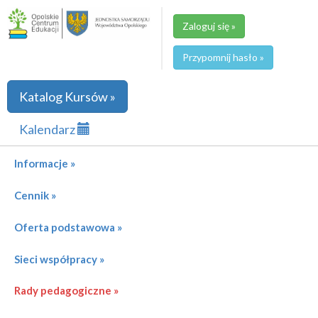
Zaloguj się »
Przypomnij hasło »
Katalog Kursów »
Kalendarz
Informacje »
Cennik »
Oferta podstawowa »
Sieci współpracy »
Rady pedagogiczne »