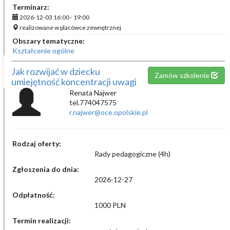
Terminarz:
2026-12-03 16:00 - 19:00
realizowane w placówce zewnętrznej
Obszary tematyczne:
Kształcenie ogólne
Jak rozwijać w dziecku
Zamów szkolenie
umiejętność koncentracji uwagi
Renata Najwer
tel.774047575
r.najwer@oce.opolskie.pl
Rodzaj oferty:
Rady pedagogiczne (4h)
Zgłoszenia do dnia:
2026-12-27
Odpłatność:
1000 PLN
Termin realizacji: