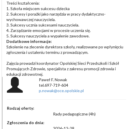
Treści kształcenia:
1. Szkoła miejscem sukcesu dziecka
2. Sukcesy i porażki jako narzędzia w pracy dydaktyczno-
wychowawczej nauczyciela.
3. Sukcesy ucznia sukcesami nauczyciela.
4. Zarządzanie emocjami w procesie uczenia się.
5. Sukcesy nauczyciela a wypalenie zawodowe.
Dodatkowe informacje:
Szkolenie na zlecenie dyrektora szkoły, realizowane po wpłynięciu
zgłoszenia i ustaleniu terminu z prowadzącym.
Zajęcia prowadzi koordynator Opolskiej Sieci Przedszkoli i Szkół
Promujących Zdrowie, specjalista z zakresu promocji zdrowia i
edukacji zdrowotnej.
Paweł F. Nowak
tel.697-719-604
p.nowak@oce.opolskie.pl
Rodzaj oferty:
Rady pedagogiczne (4h)
Zgłoszenia do dnia:
2026-12-28