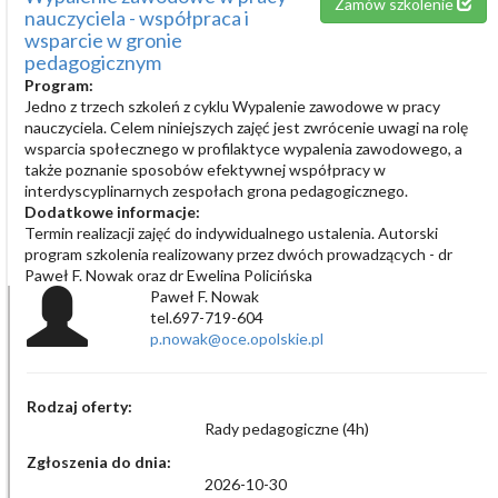
Zamów szkolenie
nauczyciela - współpraca i
wsparcie w gronie
pedagogicznym
Program:
Jedno z trzech szkoleń z cyklu Wypalenie zawodowe w pracy
nauczyciela. Celem niniejszych zajęć jest zwrócenie uwagi na rolę
wsparcia społecznego w profilaktyce wypalenia zawodowego, a
także poznanie sposobów efektywnej współpracy w
interdyscyplinarnych zespołach grona pedagogicznego.
Dodatkowe informacje:
Termin realizacji zajęć do indywidualnego ustalenia. Autorski
program szkolenia realizowany przez dwóch prowadzących - dr
Paweł F. Nowak oraz dr Ewelina Policińska
Paweł F. Nowak
tel.697-719-604
p.nowak@oce.opolskie.pl
Rodzaj oferty:
Rady pedagogiczne (4h)
Zgłoszenia do dnia:
2026-10-30