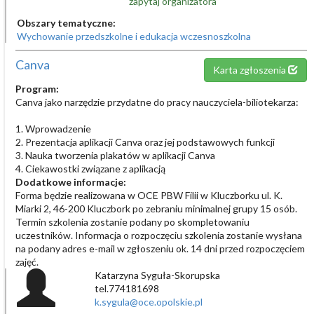
zapytaj organizatora
Obszary tematyczne:
Wychowanie przedszkolne i edukacja wczesnoszkolna
Canva
Karta zgłoszenia
Program:
Canva jako narzędzie przydatne do pracy nauczyciela-biliotekarza:
1. Wprowadzenie
2. Prezentacja aplikacji Canva oraz jej podstawowych funkcji
3. Nauka tworzenia plakatów w aplikacji Canva
4. Ciekawostki związane z aplikacją
Dodatkowe informacje:
Forma będzie realizowana w OCE PBW Filii w Kluczborku ul. K.
Miarki 2, 46-200 Kluczbork po zebraniu minimalnej grupy 15 osób.
Termin szkolenia zostanie podany po skompletowaniu
uczestników. Informacja o rozpoczęciu szkolenia zostanie wysłana
na podany adres e-mail w zgłoszeniu ok. 14 dni przed rozpoczęciem
zajęć.
Katarzyna Syguła-Skorupska
tel.774181698
k.sygula@oce.opolskie.pl