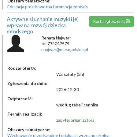
Obszary tematyczne:
Edukacja prozdrowotna i promocja zdrowia
Aktywne słuchanie muzyki i jej
Karta zgłoszenia
wpływ na rozwój dziecka
młodszego
Renata Najwer
tel.774047575
r.najwer@oce.opolskie.pl
Rodzaj oferty:
Warsztaty (5h)
Zgłoszenia do dnia:
2026-12-30
Odpłatność:
według tabeli cennika
Termin realizacji:
zapytaj organizatora
Obszary tematyczne:
Wychowanie przedszkolne i edukacja wczesnoszkolna