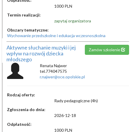
Odpłatność:
1000 PLN
Termin realizacji:
zapytaj organizatora
Obszary tematyczne:
Wychowanie przedszkolne i edukacja wczesnoszkolna
Aktywne słuchanie muzyki i jej
Zamów szkolenie
wpływ na rozwój dziecka
młodszego
Renata Najwer
tel.774047575
r.najwer@oce.opolskie.pl
Rodzaj oferty:
Rady pedagogiczne (4h)
Zgłoszenia do dnia:
2026-12-18
Odpłatność:
1000 PLN